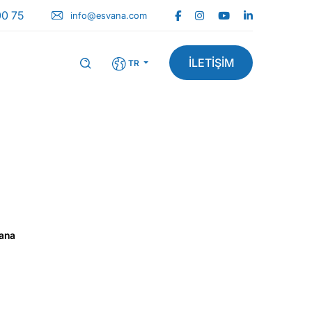
0 75
info@esvana.com
İLETİŞİM
TR
Vana