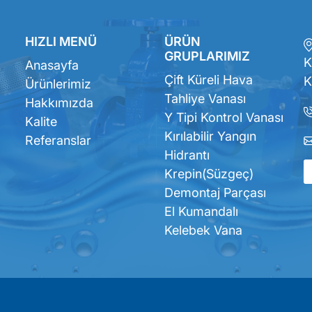
HIZLI MENÜ
ÜRÜN
GRUPLARIMIZ
K
Anasayfa
Çift Küreli Hava
K
Ürünlerimiz
Tahliye Vanası
Hakkımızda
Y Tipi Kontrol Vanası
Kalite
Kırılabilir Yangın
Referanslar
Hidrantı
Krepin(Süzgeç)
Demontaj Parçası
El Kumandalı
Kelebek Vana