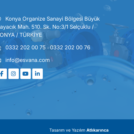
Konya Organize Sanayi Bölgesi Büyük
ayacık Mah. 510. Sk. No:3/1 Selçuklu /
ONYA / TÜRKİYE
0332 202 00 75
-
0332 202 00 76
info@esvana.com
Tasarım ve Yazılım
Atlıkarınca