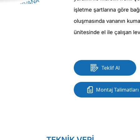
işletme şartlarına göre bağı
oluşmasında vananın kumand
ünitesinde el ile çalışan l
Teklif Al
Montaj Talimatları
TEKNİK VERİ