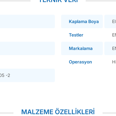
Kaplama Boya
E
Testler
E
Markalama
E
Operasyon
Hi
05 -2
MALZEME ÖZELLİKLERİ