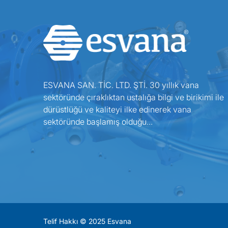
ESVANA SAN. TİC. LTD. ŞTİ. 30 yıllık vana
sektöründe çıraklıktan ustalığa bilgi ve birikimi ile
dürüstlüğü ve kaliteyi ilke edinerek vana
sektöründe başlamış olduğu...
Telif Hakkı © 2025 Esvana